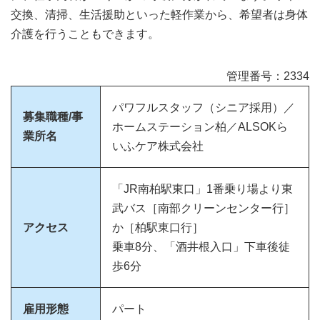
交換、清掃、生活援助といった軽作業から、希望者は身体
介護を行うこともできます。
管理番号：2334
パワフルスタッフ（シニア採用）／
募集職種/事
ホームステーション柏／ALSOKら
業所名
いふケア株式会社
「JR南柏駅東口」1番乗り場より東
武バス［南部クリーンセンター行］
アクセス
か［柏駅東口行］
乗車8分、「酒井根入口」下車後徒
歩6分
雇用形態
パート