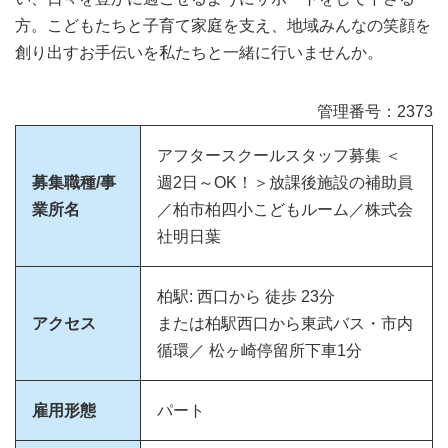
方。こどもたちと子育て家庭を支え、地域みんなの笑顔を
創り出すお手伝いを私たちと一緒に行いませんか。
管理番号：2373
アフタースクールスタッフ募集 ＜
募集職種/事
週2日～OK！＞放課後施設の補助員
業所名
／柏市柏四小こどもルーム／株式会
社明日葉
柏駅: 西口から 徒歩 23分
アクセス
または柏駅西口から東武バス・市内
循環／ 松ヶ崎停留所下車1分
雇用形態
パート