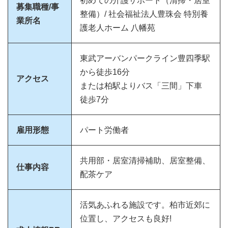
初めての介護サポート（清掃・居室
募集職種/事
整備）/ 社会福祉法人豊珠会 特別養
業所名
護老人ホーム 八幡苑
東武アーバンパークライン豊四季駅
から徒歩16分
アクセス
または柏駅よりバス「三間」下車
徒歩7分
雇用形態
パート労働者
共用部・居室清掃補助、居室整備、
仕事内容
配茶ケア
活気あふれる施設です。柏市近郊に
位置し、アクセスも良好!