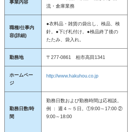
事業内容
流・倉庫業務
●衣料品・雑貨の袋出し、検品、検
職種/仕事内
針。●下げ札付け。●検品終了後の
容(詳細)
たたみ、袋入れ。
勤務地
〒277-0861 柏市高田1341
ホームペー
http://www.hakuhou.co.jp
ジ
勤務日数および勤務時間は応相談。
勤務日数/時
例 ： 週４～５日。①9:00～17:00 ②
間
9:00～18:00