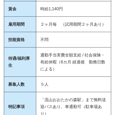
賃金
時給1,140円
雇用期間
２ヶ月毎 （試用期間２ヶ月あり）
技能資格
不問
通勤手当実費全額支給 / 社会保険・
待遇/福利厚
有給休暇（6カ月 経過後 勤務日数
生
による）
募集人数
５人
「流山おおたかの森駅」まで無料送
特記事項
迎バスあり。車通勤可（駐車場あ
り）