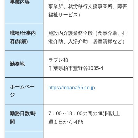
事業内容
事業所、就労移行支援事業所、障害
福祉サービス）
職種/仕事内
施設内介護業務全般（食事介助、排
容(詳細)
泄介助、入浴介助、居室清掃など）
ラプレ柏
勤務地
千葉県柏市鷲野谷1035-4
ホームペー
https://moana55.co.jp
ジ
勤務日数/時
7：00～18：00の間の4時間以上、
間
週１日から可能