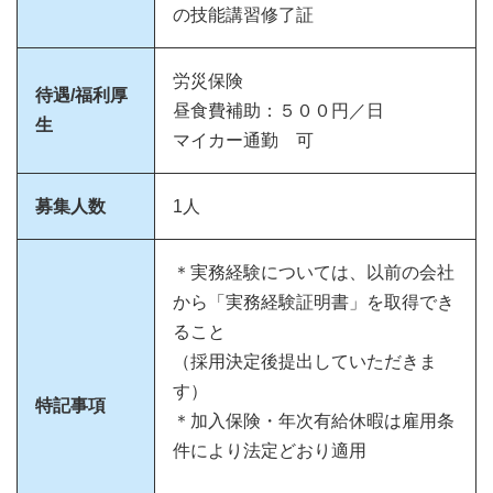
の技能講習修了証
労災保険
待遇/福利厚
昼食費補助：５００円／日
生
マイカー通勤 可
募集人数
1人
＊実務経験については、以前の会社
から「実務経験証明書」を取得でき
ること
（採用決定後提出していただきま
す）
特記事項
＊加入保険・年次有給休暇は雇用条
件により法定どおり適用