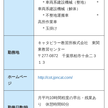
＊車両系建設機械（整地） ＊
車両系建設機械（解体）
＊不整地運搬車 ＊
高所作業車
＊玉掛け
キャタピラー教習所株式会社 東関
東教習センター
勤務地
〒277-0872 千葉県柏市十余二３
１３
ホームペー
http://cot.jpncat.com/
ジ
月平均10時間程度の早出・残業あ
り 休憩時間60分
勤務日数/時