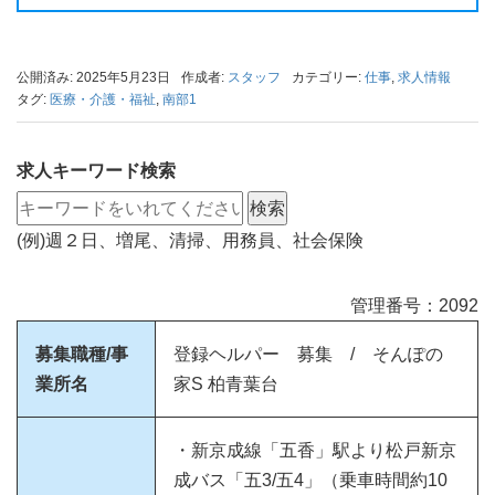
公開済み: 2025年5月23日
作成者:
スタッフ
カテゴリー:
仕事
,
求人情報
タグ:
医療・介護・福祉
,
南部1
求人キーワード検索
(例)週２日、増尾、清掃、用務員、社会保険
管理番号：2092
募集職種/事
登録ヘルパー 募集 / そんぽの
業所名
家S 柏青葉台
・新京成線「五香」駅より松戸新京
成バス「五3/五4」（乗車時間約10