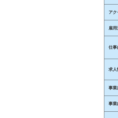
アク
雇用
仕事
求人
事業
事業