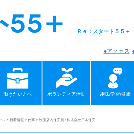
Ｒｅ：スタート５５＋
●アクセス
働きたい方へ
ボランティア活動
趣味/学習/健康
ージ
>
新着情報
>
仕事
>
制服店内保安員 / 株式会社日本保安