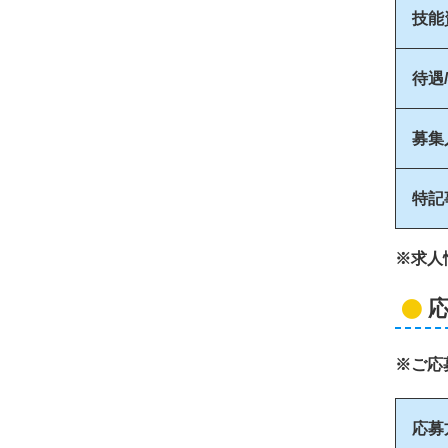
技能
待遇
募集
特記
※求人
※ご応
応募