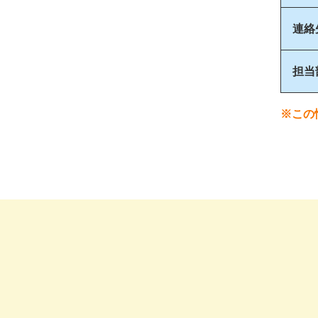
連絡
担当
※この