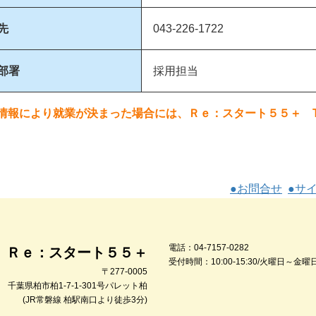
先
043-226-1722
部署
採用担当
情報により就業が決まった場合には、Ｒｅ：スタート５５＋ TEL：
●お問合せ
●サ
電話：04-7157-0282
Ｒｅ：スタート５５＋
受付時間：10:00-15:30/火曜日～金曜
〒277-0005
千葉県柏市柏1-7-1-301号パレット柏
(JR常磐線 柏駅南口より徒歩3分)