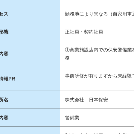
セス
勤務地により異なる（自家用車
形態
正社員・契約社員
①商業施設店内での保安警備業務
内容
務
事前研修が有りますから未経験
情報PR
所名
株式会社 日本保安
内容
警備業