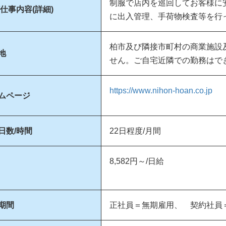
制服で店内を巡回してお客様に
/仕事内容(詳細)
に出入管理、手荷物検査等
柏市及び隣接市町村の商業施設
地
せん。ご自宅近隣での勤務はで
https://www.nihon-hoan.co.jp
ムページ
日数/時間
22日程度/月間
8,582円～/日給
期間
正社員＝無期雇用、 契約社員