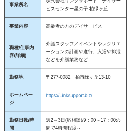
株式会社リンクサポート デイサー
事業所名
ビスセンター星の子 柏緑ヶ丘
事業内容
高齢者の方のデイサービス
介護スタッフ／イベントやレクリエ
職種/仕事内
ーションの計画や進行、入浴や排泄
容(詳細)
などを介護業務など
勤務地
〒277-0082 柏市緑ヶ丘13-10
ホームペー
https://Linksupport.biz/
ジ
勤務日数/時
週2～3日(応相談)/9：00～17：00の
間
間で4時間程度～