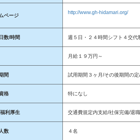
http://www.gh-hidamari.org/
ムページ
日数/時間
週５日・２４時間シフト４交代
月給１９万円～
期間
試用期間３ヶ月/その後期間の定
資格
特になし
/福利厚生
交通費規定内支給/社保完備/退
人数
４名