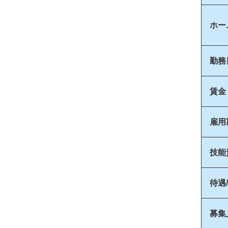
ホー
勤務
賃金
雇用
技能
待遇
募集