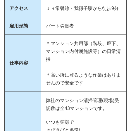
アクセス
ＪＲ常磐線・我孫子駅から徒歩9分
雇用形態
パート労働者
＊マンション共用部（階段、廊下、
マンション内付属施設等）の日常清
掃
仕事内容
＊高い所に登るような作業はありま
せんので安全です
弊社のマンション清掃管理(現場)受
託数は全43マンションです。
いつも笑顔で
きびきびと迅速に