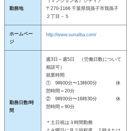
（マンション名）シティア
勤務地
〒270-1166 千葉県我孫子市我孫子
２丁目－５
ホームペー
http://www.sunalba.com/
ジ
週3日～週5日 （労働日数について
相談可）
就業時間
① 9時00分〜13時00分 休
憩時間＝20分
② 9時00分〜16時30分 休
勤務日数/時
憩時間＝90分
間
＊土日祝は３時間勤務
＊火曜日に月２回程度、７時または