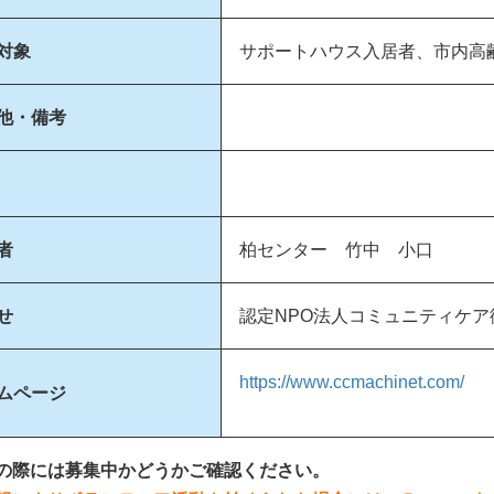
対象
サポートハウス入居者、市内高
他・備考
者
柏センター 竹中 小口
せ
認定NPO法人コミュニティケア街ね
https://www.ccmachinet.com/
ムページ
の際には募集中かどうかご確認ください。