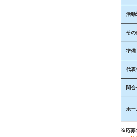
活動
その
準備
代表
問合
ホー
※応募