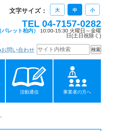
文字サイズ：
大
中
小
TEL 04-7157-0282
（パレット柏内）
10:00-15:30 火曜日～金曜
日(土日祝除く)
●お問い合わせ
活動通信
事業者の方へ
ー