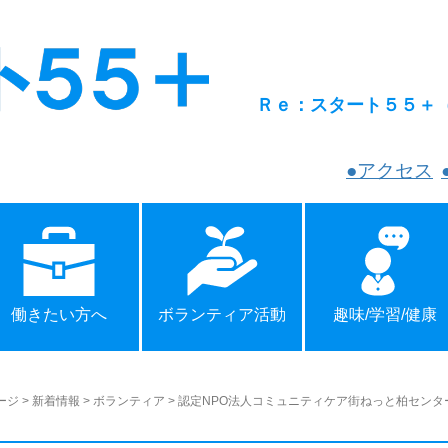
Ｒｅ：スタート５５＋
●アクセス
働きたい方へ
ボランティア活動
趣味/学習/健康
ージ
>
新着情報
>
ボランティア
>
認定NPO法人コミュニティケア街ねっと柏センタ