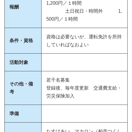
1,200円／１時間
報酬
土日祝日・時間外 1,
500円／１時間
資格は必要ないが、運転免許を所持
条件・資格
していればなおよい
活動対象
若干名募集
その他・備
登録後、毎年度更新 交通費支給・
考
労災保険加入
準備
たすけあい マカロン（柏市つくし