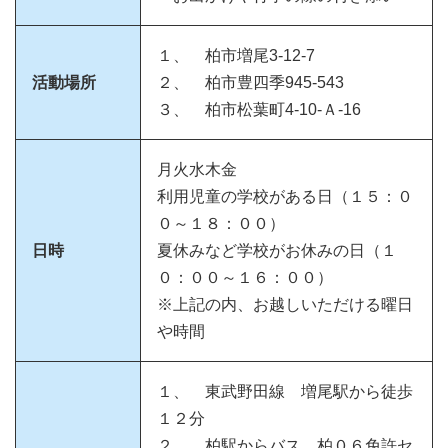
１、 柏市増尾3-12-7
活動場所
２、 柏市豊四季945-543
３、 柏市松葉町4-10-Ａ-16
月火水木金
利用児童の学校がある日（１５：０
０～１８：００）
日時
夏休みなど学校がお休みの日（１
０：００～１６：００）
※上記の内、お越しいただける曜日
や時間
１、 東武野田線 増尾駅から徒歩
１２分
２、 柏駅からバス 柏０６免許セ