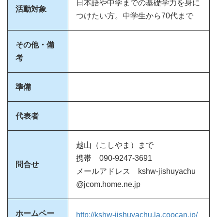
日本語や中学までの基礎学力を身に
活動対象
つけたい方。中学生から70代まで
その他・備
考
準備
代表者
越山（こしやま）まで
携帯 090-9247-3691
問合せ
メールアドレス kshw-jishuyachu
@jcom.home.ne.jp
ホームペー
http://kshw-jishuyachu.la.coocan.jp/