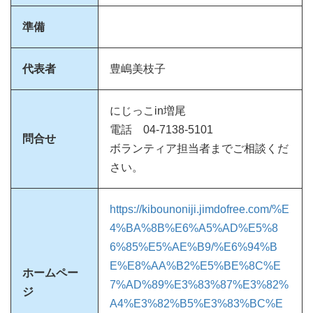
準備
代表者
豊嶋美枝子
にじっこin増尾
電話 04-7138-5101
問合せ
ボランティア担当者までご相談くだ
さい。
https://kibounoniji.jimdofree.com/%E
4%BA%8B%E6%A5%AD%E5%8
6%85%E5%AE%B9/%E6%94%B
E%E8%AA%B2%E5%BE%8C%E
ホームペー
7%AD%89%E3%83%87%E3%82%
ジ
A4%E3%82%B5%E3%83%BC%E