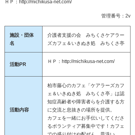
ＨＰ：http://michikusa-net.com/
管理番号：2v
施設・団体
介護者支援の会 みちくさケアラー
名
ズカフェ＆いきぬき処 みちくさ亭
ＨＰ：http://michikusa-net.com/
活動PR
柏市藤心のカフェ「ケアラーズカフ
ェ＆いきぬき処 みちくさ亭」は認
知症高齢者や障害者らを介護する方
活動内容
に交流と息抜きの場所を提供。
カフェを一緒にお手伝いしてくださ
るボランティア募集中です！カフェ
での盛り付けや配ぜん、皿洗い。